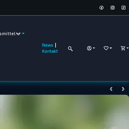
smittel
News
ANMELDEN
WUNSCHZET
WA
Kontakt