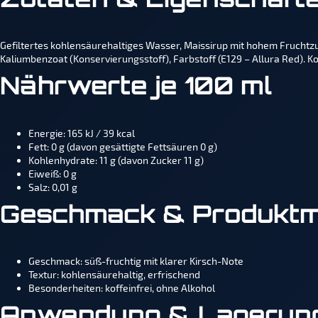
Zutaten & Eigenschaft
Gefiltertes kohlensäurehaltiges Wasser, Maissirup mit hohem Fruchtzu
Kaliumbenzoat (Konservierungsstoff), Farbstoff (E129 – Allura Red). Ko
Nährwerte je 100 ml
Energie: 165 kJ / 39 kcal
Fett: 0 g (davon gesättigte Fettsäuren 0 g)
Kohlenhydrate: 11 g (davon Zucker 11 g)
Eiweiß: 0 g
Salz: 0,01 g
Geschmack & Produkt
Geschmack: süß-fruchtig mit klarer Kirsch-Note
Textur: kohlensäurehaltig, erfrischend
Besonderheiten: koffeinfrei, ohne Alkohol
Anwendung & Lagerun