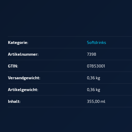
Produkteigenschaft
Wert
Kategorie:
Softdrinks
Artikelnummer:
7398
GTIN:
07853001
Versandgewicht‍:
0,36 kg
Artikelgewicht‍:
0,36
kg
Inhalt‍:
355,00 ml