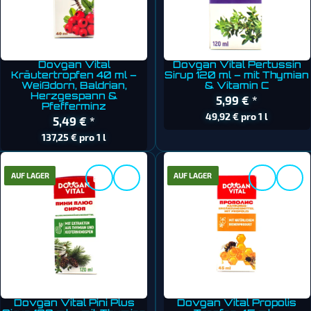
Dovgan Vital
Dovgan Vital Pertussin
Kräutertropfen 40 ml –
Sirup 120 ml – mit Thymian
Weißdorn, Baldrian,
& Vitamin C
Herzgespann &
5,99 €
*
Pfefferminz
49,92 € pro 1 l
5,49 €
*
137,25 € pro 1 l
AUF LAGER
AUF LAGER
Dovgan Vital Pini Plus
Dovgan Vital Propolis