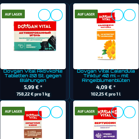
AUF LAGER
AUF LAGER
Dovgan Vital Aktivkohle
Dovgan Vital Calendula
Tabletten 20 St. gegen
Tinktur 40 ml – mit
Blähungen
Ringelblumenblüten
5,99 €
*
4,09 €
*
758,22 € pro 1 kg
102,25 € pro 1 l
AUF LAGER
AUF LAGER