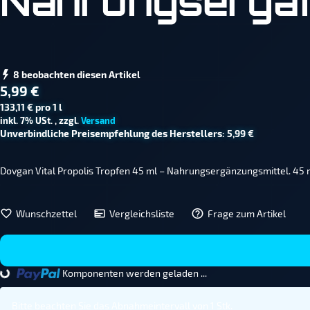
Nahrungsergän
8 beobachten diesen Artikel
5,99 €
133,11 € pro 1 l
inkl. 7% USt. , zzgl.
Versand
Unverbindliche Preisempfehlung des Herstellers
:
5,99 €
Dovgan Vital Propolis Tropfen 45 ml – Nahrungsergänzungsmittel. 45 
Wunschzettel
Vergleichsliste
Frage zum Artikel
ng...
Komponenten werden geladen ...
Bitte beachten Sie das Abnahmeintervall von 1 Stk.