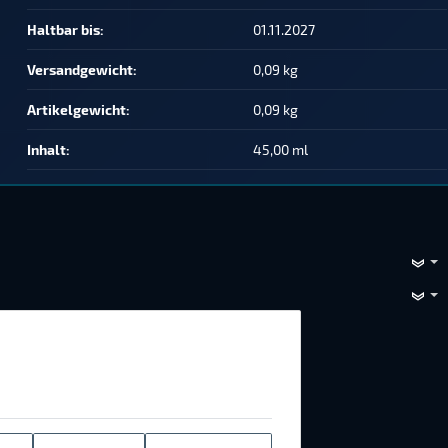
Haltbar bis:
01.11.2027
Versandgewicht‍:
0,09 kg
Artikelgewicht‍:
0,09
kg
Inhalt‍:
45,00 ml
e, Vimeo, Google, Loopingo. Sie können
n
und in unserer
Datenschutzerklärung
.