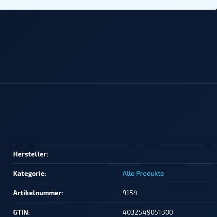
Produkteigenschaft
Wert
Hersteller:
Kategorie:
Alle Produkte
Artikelnummer:
9154
GTIN:
4032549051300