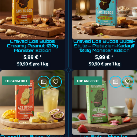
Craved Los Bubos
Craved Los Bubos Dubai-
Creamy Peanut 100g
Style – Pistazien-Kadayif
Monster Edition
100g Monster Edition
5,99 €
*
5,99 €
*
59,90 € pro 1 kg
59,90 € pro 1 kg
TOP ANGEBOT
TOP ANGEBOT