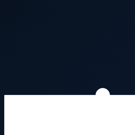
Wie wir Cookies & Co nutzen
Durch Klicken auf „Alle akzeptieren“ gestatten Sie den Einsatz f
Website: YouTube, Vimeo, Google, Loopingo. Sie können die Eins
(Fingerabdruck-Icon links unten). Weitere Details finden Sie unt