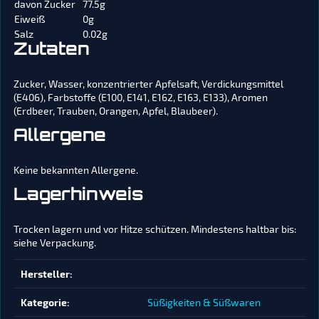
davon Zucker
77.5g
Eiweiß
0g
Salz
0.02g
Zutaten
Zucker, Wasser, konzentrierter Apfelsaft, Verdickungsmittel
(E406), Farbstoffe (E100, E141, E162, E163, E133), Aromen
(Erdbeer, Trauben, Orangen, Apfel, Blaubeer).
Allergene
Keine bekannten Allergene.
Lagerhinweis
Trocken lagern und vor Hitze schützen. Mindestens haltbar bis:
siehe Verpackung.
Produkteigenschaft
Wert
Hersteller:
Kategorie:
Süßigkeiten & Süßwaren