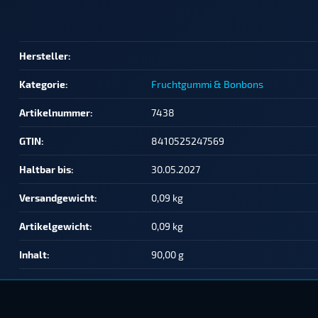
Produkteigenschaft
Wert
Hersteller:
Kategorie:
Fruchtgummi & Bonbons
Artikelnummer:
7438
GTIN:
8410525247569
Haltbar bis:
30.05.2027
Versandgewicht‍:
0,09 kg
Artikelgewicht‍:
0,09
kg
Inhalt‍:
90,00 g