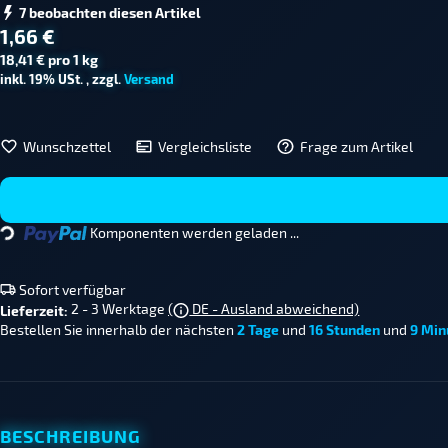
7 beobachten diesen Artikel
1,66 €
18,41 € pro 1 kg
inkl. 19% USt. , zzgl.
Versand
Wunschzettel
Vergleichsliste
Frage zum Artikel
...
Komponenten werden geladen ...
Sofort verfügbar
2 - 3 Werktage
(
DE - Ausland abweichend)
Lieferzeit:
Bestellen Sie innerhalb der nächsten
2 Tage
und
16 Stunden
und
9 Min
BESCHREIBUNG