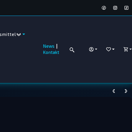
smittel
News
ANMELDEN
WUNSCHZET
WA
Kontakt