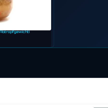
Abtropfgewicht)
tatten Sie den Einsatz folgender Dienste auf unserer Website: YouTub
druck-Icon links unten). Weitere Details finden Sie unter
Konfiguriere
*
Alle Preise inkl. gesetzlicher USt., zzgl.
Versand
Datenschutz-Einstellungen