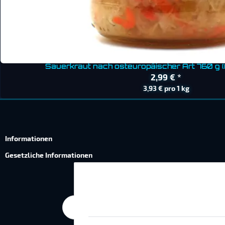
Sauerkraut nach osteuropäischer Art 760 g (
2,99 €
*
3,93 € pro 1 kg
Informationen
Gesetzliche Informationen
Wie wir Cookies & Co nutzen
Durch Klicken auf „Alle akzeptieren“ ges
die Einstellung jederzeit ändern (Fingerab