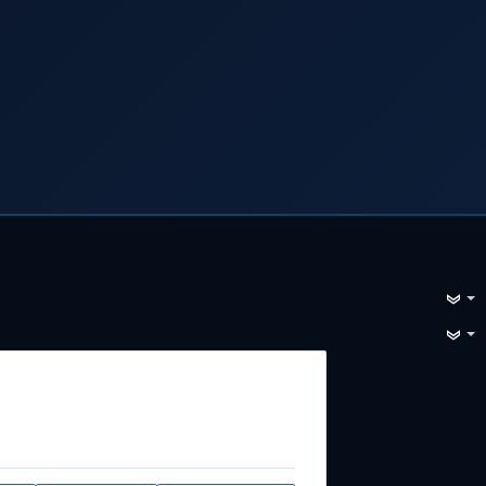
e, Vimeo, Google, Loopingo. Sie können
n
und in unserer
Datenschutzerklärung
.