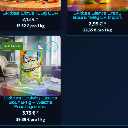
Skittles Citrus 139g USA
Skittles Giants Crazy
Sours 132g UK Import
2,13 €
*
2,99 €
*
15,32 € pro 1 kg
22,65 € pro 1 kg
AUF LAGER
Skittles Squishy Clouds
Sour 94 g – weiche
Fruchtgummis
3,75 €
*
39,89 € pro 1 kg