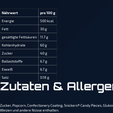
Nährwert
pro 100 g
Energie
500 kcal
Fett
30 g
gesättigte Fettsäuren
11.7 g
Kohlenhydrate
60 g
Zucker
40 g
Ballaststoffe
6.7 g
Eiweiß
6.7 g
Salz
0.18 g
Zutaten & Allerg
Zucker, Popcorn, Confectionery Coating, Snickers® Candy Pieces, Glukos
Weizen und andere Nüsse enthalten.