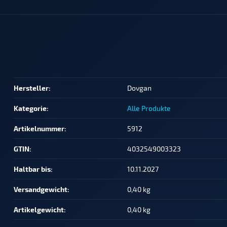
Produkteigenschaft
Wert
Hersteller:
Dovgan
Kategorie:
Alle Produkte
Artikelnummer:
5912
GTIN:
4032549003323
Haltbar bis:
10.11.2027
Versandgewicht‍:
0,40 kg
Artikelgewicht‍:
0,40
kg