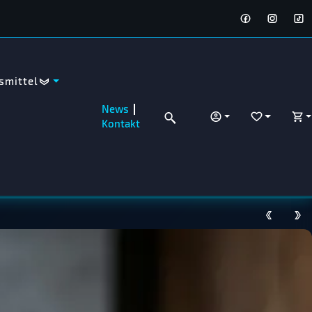
smittel
News
ANMELDEN
WUNSCHZET
WA
Kontakt