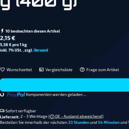
g (400 g)
10 beobachten diesen Artikel
2,15 €
5,38 € pro 1 kg
inkl. 7% USt. , zzgl.
Versand
Wunschzettel
Vergleichsliste
Frage zum Artikel
...
Komponenten werden geladen ...
Sofort verfügbar
2 - 3 Werktage
(
DE - Ausland abweichend)
Lieferzeit:
Bestellen Sie innerhalb der nächsten
23 Stunden
und
54 Minuten
und 