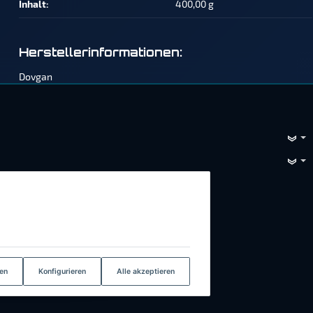
Inhalt‍:
400,00 g
Herstellerinformationen:
Dovgan
e, Vimeo, Google, Loopingo. Sie können
n
und in unserer
Datenschutzerklärung
.
en
Konfigurieren
Alle akzeptieren