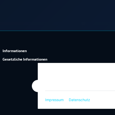
Informationen
Gesetzliche Informationen
Wie wir Cookies & Co nutzen
Durch Klicken auf „Alle akzeptieren“ ges
die Einstellung jederzeit ändern (Fingerab
Impressum
|
Datenschutz