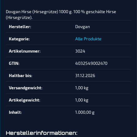
Dovgan Hirse (Hirsegrütze) 1000 g. 100 % geschälte Hirse
(Hirsegrütze).
Produkteigenschaft
Wert
Hersteller:
Dovgan
Kategorie:
Alle Produkte
Artikelnummer:
3024
GTIN:
4032549002470
Haltbar bis:
31.12.2026
Versandgewicht‍:
1,00 kg
Artikelgewicht‍:
1,00
kg
Inhalt‍:
1.000,00 g
Herstellerinformationen: