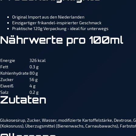
Original Import aus den Niederlanden
Einzigartiger frikandel-inspirierter Geschmack
Praktische 120g Verpackung - ideal für unterwegs
Nährwerte pro 100ml
Energie
326 kcal
Fett
0.3 g
Kohlenhydrate
80 g
Zucker
56 g
Eiweiß
4 g
Salz
0.2 g
Zutaten
Glukosesirup, Zucker, Wasser, modifizierte Kartoffelstärke, Dextrose, 
(Kokosnuss), Überzugsmittel (Bienenwachs, Carnaubawachs), Farbstoff