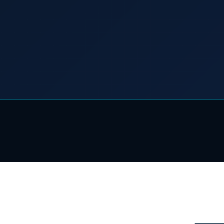
tatten Sie den Einsatz folgender Dienste auf unserer Website: YouTub
druck-Icon links unten). Weitere Details finden Sie unter
Konfiguriere
*
Alle Preise inkl. gesetzlicher USt., zzgl.
Versand