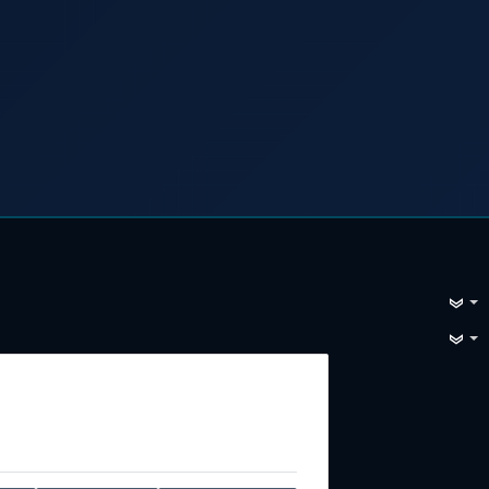
e, Vimeo, Google, Loopingo. Sie können
n
und in unserer
Datenschutzerklärung
.