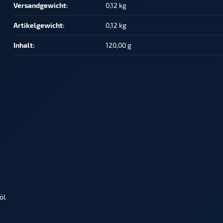
Versandgewicht‍:
0,12 kg
Artikelgewicht‍:
0,12
kg
Inhalt‍:
120,00 g
öl