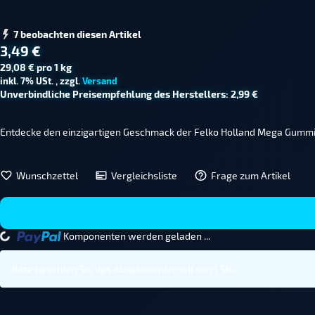
7 beobachten diesen Artikel
3,49 €
29,08 € pro 1 kg
inkl. 7% USt. , zzgl.
Versand
Unverbindliche Preisempfehlung des Herstellers
:
2,99 €
Entdecke den einzigartigen Geschmack der Felko Holland Mega Gummies
Wunschzettel
Vergleichsliste
Frage zum Artikel
Komponenten werden geladen ...
Loading...
Bitte beachten Sie das Abnahmeintervall von 1 Stk.