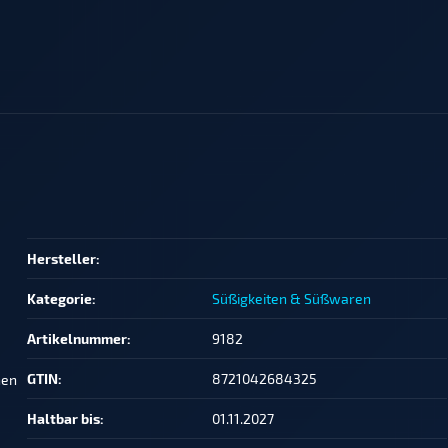
Produkteigenschaft
Wert
Hersteller:
Kategorie:
Süßigkeiten & Süßwaren
Artikelnummer:
9182
GTIN:
8721042684325
hen
Haltbar bis:
01.11.2027