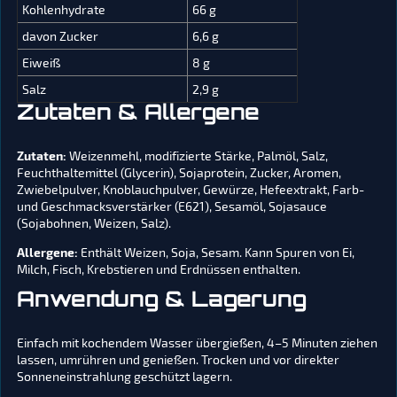
Kohlenhydrate
66 g
davon Zucker
6,6 g
Eiweiß
8 g
Salz
2,9 g
Zutaten & Allergene
Zutaten:
Weizenmehl, modifizierte Stärke, Palmöl, Salz,
Feuchthaltemittel (Glycerin), Sojaprotein, Zucker, Aromen,
Zwiebelpulver, Knoblauchpulver, Gewürze, Hefeextrakt, Farb-
und Geschmacksverstärker (E621), Sesamöl, Sojasauce
(Sojabohnen, Weizen, Salz).
Allergene:
Enthält Weizen, Soja, Sesam. Kann Spuren von Ei,
Milch, Fisch, Krebstieren und Erdnüssen enthalten.
Anwendung & Lagerung
Einfach mit kochendem Wasser übergießen, 4–5 Minuten ziehen
lassen, umrühren und genießen. Trocken und vor direkter
Sonneneinstrahlung geschützt lagern.