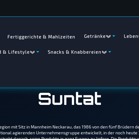
Getränke
Leben
Fertiggerichte & Mahlzeiten
 & Lifestyle
Snacks & Knabbereien
Suntat
egion mit Sitz in Mannheim Neckarau, das 1986 von den fünf Brüdern d
tional agierenden Unternehmensgruppe entwickelt, in der noch heute 30
trebt danach, seine Produkte in ganz Europa zu liefern. Die Produkte v