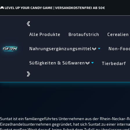
🎮 LEVEL UP YOUR CANDY GAME | VERSANDKOSTENFREI AB 50€
Alle Produkte
Brotaufstrich
Cerealien
Nahrungsergänzungsmittel
Non-Food
Süßigkeiten & Süßwaren
Tierbedarf
Suntat ist ein familiengeführtes Unternehmen aus der Rhein-Neckar-R
Einzelhandelsunternehmen gegründet, hat sich Suntat zu einer interna
Suntat großen Wert darauf, keine Arbeit dem Zufall zu überlassen und s