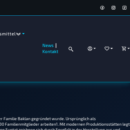
smittel
News
ANMELDEN
WUNSCHZET
WA
Kontakt
er Familie Baklan gegründet wurde. Ursprünglich als
 Familienmitglieder arbeiten​1​. Mit modernen Produktionsstätten legt
on Suntat zeichnen sich durch Sorgfalt in der Herstellung aus und