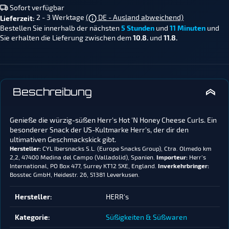
Sofort verfügbar
2 - 3 Werktage
(
DE - Ausland abweichend)
Lieferzeit:
Bestellen Sie innerhalb der nächsten
5 Stunden
und
11 Minuten
und
Sie erhalten die Lieferung zwischen dem
10.8.
und
11.8.
Beschreibung
Genieße die würzig-süßen Herr's Hot 'N Honey Cheese Curls. Ein
besonderer Snack der US-Kultmarke Herr's, der dir den
ultimativen Geschmackskick gibt.
Hersteller:
CYL Ibersnacks S.L. (Europe Snacks Group), Ctra. Olmedo km
2,2, 47400 Medina del Campo (Valladolid), Spanien.
Importeur:
Herr’s
International, PO Box 477, Surrey KT12 5XE, England.
Inverkehrbringer:
Bosstec GmbH, Heidestr. 26, 51381 Leverkusen.
Produkteigenschaft
Wert
Hersteller:
HERR's
Kategorie:
Süßigkeiten & Süßwaren