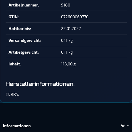
Artikelnummer:
9180
GTIN:
072600069770
Haltbar bis:
22.01.2027
Versandgewicht‍:
0,11 kg
Artikelgewicht‍:
0,11
kg
Inhalt‍:
113,00 g
Herstellerinformationen:
HERR's
Informationen