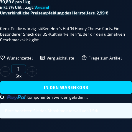
30,89 € pro 1 kg
inkl. 7% USt. , zzgl.
Versand
Unverbindliche Preisempfehlung des Herstellers
:
2,99 €
Genieße die würzig-süßen Herr's Hot 'N Honey Cheese Curls. Ein
besonderer Snack der US-Kultmarke Herr's, der dir den ultimativen
Geschmackskick gibt.
Wunschzettel
Vergleichsliste
Frage zum Artikel
Stk
IN DEN WARENKORB
...
Komponenten werden geladen ...
Bitte beachten Sie das Abnahmeintervall von 1 Stk.