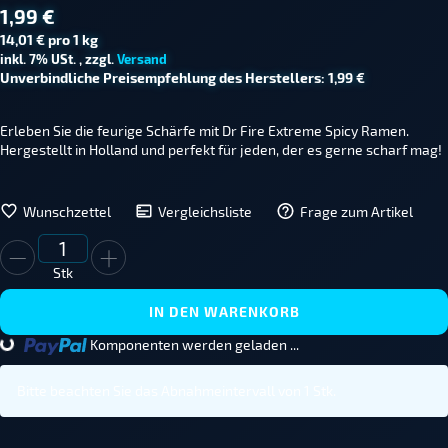
1,99 €
14,01 € pro 1 kg
inkl. 7% USt. , zzgl.
Versand
Unverbindliche Preisempfehlung des Herstellers
:
1,99 €
Erleben Sie die feurige Schärfe mit Dr Fire Extreme Spicy Ramen.
Hergestellt in Holland und perfekt für jeden, der es gerne scharf mag!
Wunschzettel
Vergleichsliste
Frage zum Artikel
Stk
IN DEN WARENKORB
...
Komponenten werden geladen ...
Bitte beachten Sie das Abnahmeintervall von 1 Stk.