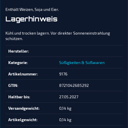
Enthält Weizen, Soja und Eier.
Lagerhinweis
Kühl und trocken lagern. Vor direkter Sonneneinstrahlung
schützen.
Produkteigenschaft
Wert
Hersteller:
Kategorie:
Süßigkeiten & Süßwaren
Artikelnummer:
9176
GTIN:
8721042685292
Haltbar bis:
27.05.2027
Versandgewicht‍:
0,14 kg
Artikelgewicht‍:
0,14
kg