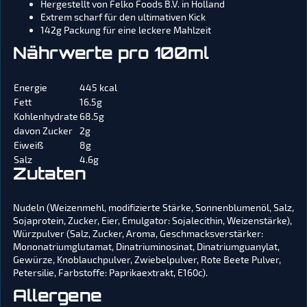
Hergestellt von Felko Foods B.V. in Holland
Extrem scharf für den ultimativen Kick
142g Packung für eine leckere Mahlzeit
Nährwerte pro 100ml
Energie
445 kcal
Fett
16.5g
Kohlenhydrate
68.5g
davon Zucker
2g
Eiweiß
8g
Salz
4.6g
Zutaten
Nudeln (Weizenmehl, modifizierte Stärke, Sonnenblumenöl, Salz,
Sojaprotein, Zucker, Eier, Emulgator: Sojalecithin, Weizenstärke),
Würzpulver (Salz, Zucker, Aroma, Geschmacksverstärker:
Mononatriumglutamat, Dinatriuminosinat, Dinatriumguanylat,
Gewürze, Knoblauchpulver, Zwiebelpulver, Rote Beete Pulver,
Petersilie, Farbstoffe: Paprikaextrakt, E160c).
Allergene